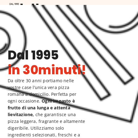
Dal 1995
la Pizza
in 30minuti!
Da oltre 30 anni portiamo nelle
vostre case l’unica vera pizza
romana a domicilio. Perfetta per
ogni occasione.
Ogni impasto è
frutto di una lunga e attenta
lievitazione,
che garantisce una
pizza leggera, fragrante e altamente
digeribile. Utilizziamo solo
ingredienti selezionati, freschi e a