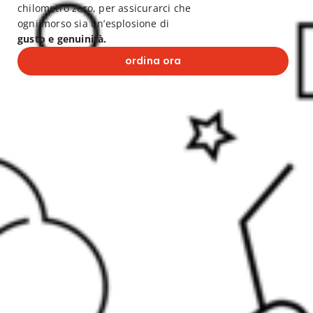
chilometro zero, per assicurarci che
ogni morso sia un’esplosione di
gusto e genuinità.
ordina ora